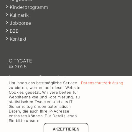
Kinderprogramm
Kulinarik
Jobbörse
B2B
Kontakt
CITYGATE
© 2025
Impressum
–
Datenschutz
Um Ihnen das bestmögliche Service
Datenschutzerklärung
zu bieten, werden auf dieser Website
Cookies gesetzt. Wir verarbeiten für
Websiteanalyse und -optimierung, zu
statistischen Zwecken und aus IT-
Sicherheitsgründen automatisch
Daten, die auch Ihre IP-Adresse
enthalten können. Für Details lesen
Sie bitte unsere
© shoma marketing gmbh |
Impressum & Datenschutz
| web-
AKZEPTIEREN
development by
domotion.at