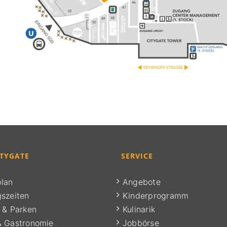
ITYGATE
SERVICE
lan
Angebote
szeiten
Kinderprogramm
 & Parken
Kulinarik
& Gastronomie
Jobbörse