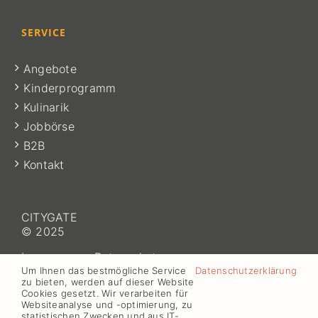
SERVICE
Angebote
Kinderprogramm
Kulinarik
Jobbörse
B2B
Kontakt
CITYGATE
© 2025
Impressum
–
Datenschutz
Um Ihnen das bestmögliche Service
Datenschutzerklärung
zu bieten, werden auf dieser Website
Cookies gesetzt. Wir verarbeiten für
Websiteanalyse und -optimierung, zu
statistischen Zwecken und aus IT-